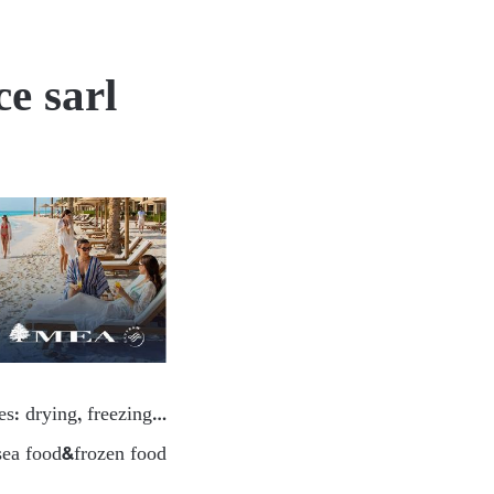
e sarl
es: drying, freezing…
sea food&frozen food