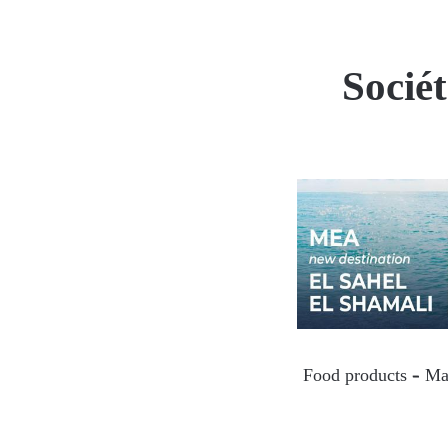
Socié
Food products – Man