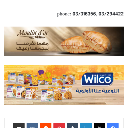
phone: 03/316356, 03/294422
لينكدإن
بينتيريست
مشاركة عبر البريد