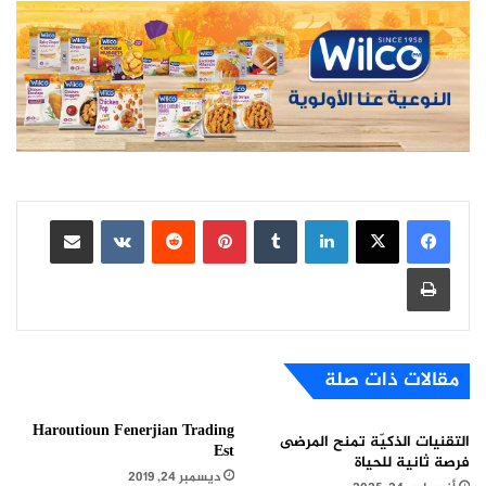
لينكدإن
بينتيريست
مشاركة عبر البريد
طباعة
مقالات ذات صلة
Haroutioun Fenerjian Trading
التقنيات الذكيّة تمنح المرضى
Est
فرصة ثانية للحياة
ديسمبر 24, 2019