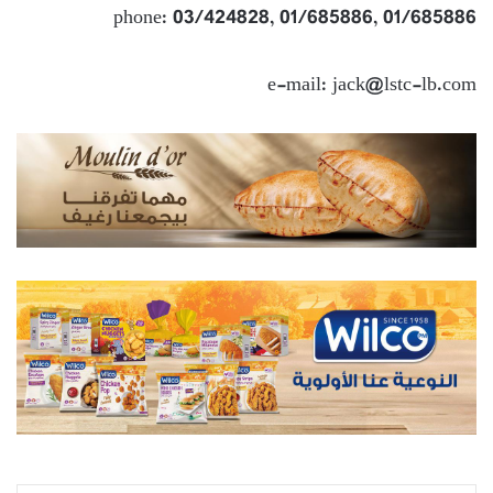
phone: 03/424828, 01/685886, 01/685886
e-mail: jack@lstc-lb.com