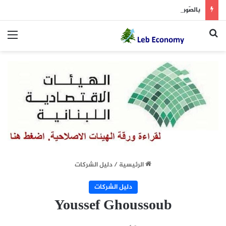
بالصّورة: كم بلغ عدد ضحايا الحرب؟
بحث عن
الق
الرئيسية
/
دليل الشركات
دليل الشركات
Youssef Ghoussoub