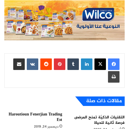
لينكدإن
بينتيريست
مشاركة عبر البريد
طباعة
مقالات ذات صلة
Haroutioun Fenerjian Trading
التقنيات الذكيّة تمنح المرضى
Est
فرصة ثانية للحياة
ديسمبر 24, 2019