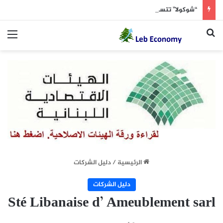
“شوكولا” تتسبّب بحالة هستيريّة لعائلة بأكملها.. والمستشفى تؤكد الإصابة
بحث عن
الق
الرئيسية
/
دليل الشركات
دليل الشركات
Sté Libanaise d’ Ameublement sarl