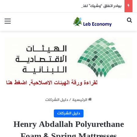
بوادر اتفاق “وشيك” لفتح مضيق هرمز
بحث عن
الق
الرئيسية
/
دليل الشركات
دليل الشركات
Henry Abdallah Polyurethane
Foam & Spring Mattresses