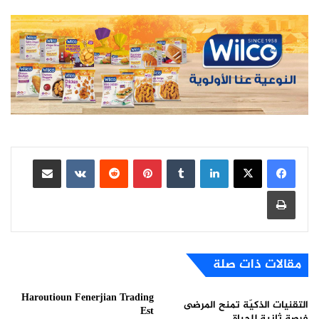
لينكدإن
بينتيريست
مشاركة عبر البريد
طباعة
مقالات ذات صلة
Haroutioun Fenerjian Trading
التقنيات الذكيّة تمنح المرضى
Est
فرصة ثانية للحياة