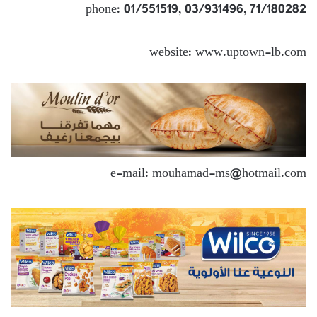
phone: 01/551519, 03/931496, 71/180282
website: www.uptown-lb.com
e-mail: mouhamad-ms@hotmail.com