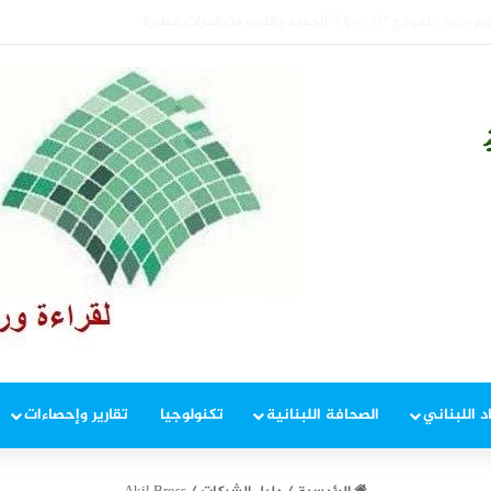
تالية للأسبوع الثاني.. وبرنت يتداول دون 84 دولاراً
د اللبناني
الصحافة اللبنانية
تكنولوجيا
تقارير وإحصاءات