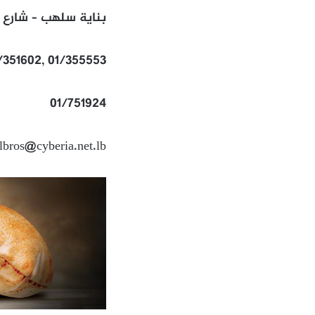
بناية سلهب – شارع ب
/351602, 01/355553
01/751924
ilbros@cyberia.net.lb