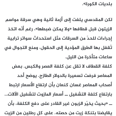
بلديات الكورة».
لكن المقدسي يلفت إلى أزمة ثانية وهي سرقة مواسم
الزيتون قبل قطافها «ولا يمكن ضبطها»، رغم أنّه اتخذ
إجراءات للحدّ من السرقات مثل استحداث سواتر ترابية
تُقفل بها الطرق المؤدية إلى الحقول، ومنع التجوال في
ساعات متأخرة من الليل.
كلفة القطاف لا تقل عن كلفة العصر والكبس. بعض
المعاصر فرضت تسعيرة بالدولار الطازج. يوضح أحد
أصحاب المعاصر غسان كنعان بأن ارتفاع الأسعار ارتبط
بارتفاع كلفة التشغيل ــ أسعار المازوت لتشغيل الآلات…
ــ «بحيث يخيّر الزبون غير القادر على دفع الكلفة، بأن
يقايضنا بتنكة زيت من حصته. على كل رطلين من الزيت