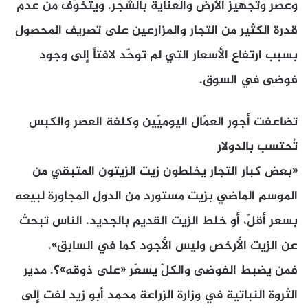
وعصر وتجهيز الأرض والعناية بالشجر. ويتخوّف من عدم
قدرة الكثير من التجار والمزارعين على تصريف المحصول
بسبب ارتفاع الأسعار التي لم توحّد لافتاً إلى وجود
فوضى في السوق.
تضاعفت أجور العمّال اليوميّين وكلفة العصر والكبس
تُحتسب بالدولار
«بعض كبار التجار يخلطون زيت الزيتون المتبقي من
الموسم الماضي بزيت مستورد من الدول المجاورة لبيعه
بسعر أقلّ، أو خلط الزيت القديم بالجديد. الناس تبحث
عن الزيت الأرخص وليس الأجود كما في السابق».
فمن يضبط الفوضى والكلّ يسعّر «على ذوقه»؟. مدير
الثروة النباتية في وزارة الزراعة محمد أبو زيد لفت إلى