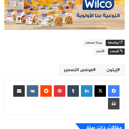
بواسطة
ربيكا سمعان
المصدر
الأخبار
زيتون
فوضى التسعير
لينكدإن
بينتيريست
مشاركة عبر البريد
طباعة
مقالات ذات صلة