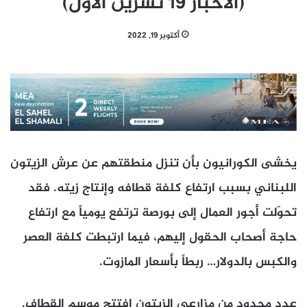
(الأخبار 19 تشرين الأول)
أكتوبر 19, 2022
يخشى الكورانيون بأن تنزل منطقتهم عن عرش الزيتون
اللبناني بسبب ارتفاع كلفة قطافه وإنتاج زيته. فقد
تحوّلت أجور العمال إلى بورصة ترتفع يومياً مع ارتفاع
حاجة أصحاب الحقول إليهم، فيما ارتبطت كلفة العصر
والكبس بالدولار… ربطاً بأسعار المازوت.
عدد محدود من مزارعي الزيتون افتتح موسم القطاف.