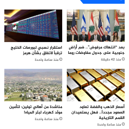
بعد “انتهاك مرفوض”.. ضم أراضٍ
استقرار نسبي لبورصات الخليج
جنوبية على جدول مفاوضات روما
ترقباً لاتفاق بشأن هرمز
منذ 42 دقيقة
منذ ساعة واحدة
أسعار الذهب والفضة تعاود
مناشدة من أهالي تولين: لتأمين
الصعود مجدداً.. فهل يستعيدان
مولّد كهرباء لبئر المياه!
القمم التاريخية
منذ ساعة واحدة
منذ ساعة واحدة