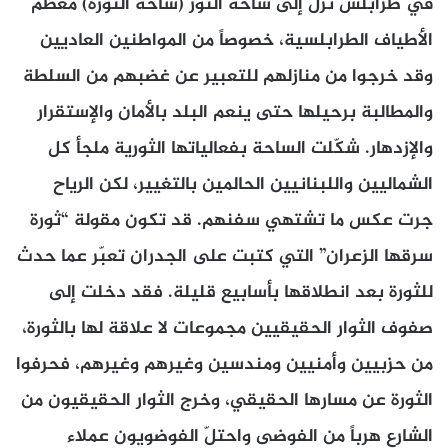
في طرابلس نزل إلى ساحة النور (ساحة الثورة) معظم
الأطياف الطرابلسية، خصوصاً من المواطنين العاديين
وقد خرجوا من منازلهم للتعبير عن غضبهم من السلطة
والمطالبة برحيلها حتى ينعم البلد بالأمان والإستقرار
والإزدهار. شكّلت الساحة بفعالياتها الثورية ملجأ كل
الشماليين واللبنانيين الحالمين بالتغيير، لكن الرياح
جرت عكس ما تشتهي سفنهم. قد تكون مقولة “ثورة
سرقها الزعران” التي كتبت على الجدران تعبّر عما حدث
للثورة بعد انطلاقها بأسابيع قليلة. فقد دخلت إلى
صفوف الثوار الحقيقيين مجموعات لا علاقة لها بالثورة،
من حزبيين وأمنيين ومندسين وغيرهم وغيرهم، فحرفوا
الثورة عن مسارها الحقيقي، وخرج الثوار الحقيقيون من
الشارع هرباً من الفوضى واحتلّ الفوضويون عملاء