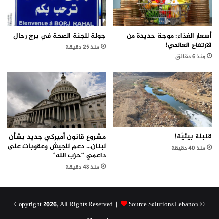
أسعار الغذاء: موجة جديدة من
جولة للجنة الصحة في برج رحال
الارتفاع العالمي!
منذ 25 دقيقة
منذ 6 دقائق
قنبلة بيئيّة!
مشروع قانون أميركي جديد بشأن
لبنان… دعم للجيش وعقوبات على
منذ 40 دقيقة
داعمي “حزب الله”
منذ 48 دقيقة
Source Solutions Lebanon
© Copyright 2026, All Rights Reserved |