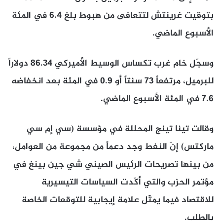
بتوقيت غرينتش لتتعافى من هبوط بلغ 6.4 في المئة
الأسبوع الماضي.
وسجّل خام غرب تكساس الوسيط الأميركي 86.34 دولاراً
للبرميل، مرتفعاً 73 سنتاً أو 0.9 في المئة بعد انخفاضه
7.6 في المئة الأسبوع الماضي.
وقالت تينا تينج المحللة في مؤسسة (سي إم سي
ماركتس) إنّ النفط وجد دعماً من مجموعة من العوامل،
من بينها تصريحات الرئيس الصيني شي جين بينغ في
مؤتمر الحزب والتي أكّدت السياسات التيسيرية
للاقتصاد فيما يمثّل علامة إيجابية للتوقعات الخاصة
بالطلب.