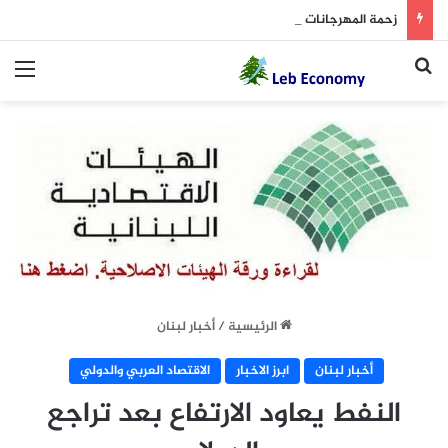
زحمة المهرجانات والمعارض تخنق فقرا وكفردبيان… والآتي أعظم
بحث عن
الق
الرئيسية
/
أخبار لبنان
أخبار لبنان
ابرز الاخبار
الاقتصاد العربي والدولي
النفط يعاود الارتفاع بعد تراجع