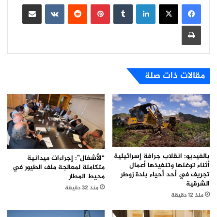
لينكدإن
بينتيريست
مشاركة عبر البريد
طباعة
مقالات ذات صلة
بالفيديو: انقلاب جرافة إسرائيلية
“الأشغال”: إجراءات ميدانية
أثناء توغلها وتنفيذها أعمال
متكاملة لمعالجة ملف الطيور في
تجريف في أحد أحياء بلدة زوطر
محيط المطار
الشرقية
منذ 32 دقيقة
منذ 12 دقيقة