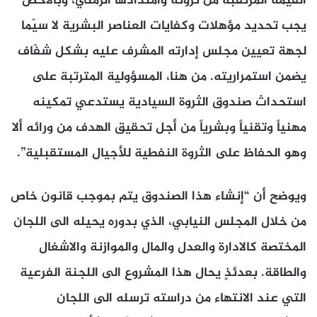
القيمة المرتقبة من ثروته وامتدادها الزمني، وبالأخصّ
يجب تحديد مؤهلات وكفايات العناصر البشرية لا سيّما
لجهة تعيين مجلس إدارته المشرف عليه بشكل شفّاف
يضمن استمراريته. من هنا، المسؤولية المترتبة على
استحداث صندوق الثروة السيادية يستدعي تمكينه
مهنياً وتقنياً وبشرياً من أجل تحقيق الهدف من ورائه ألا
وهو الحفاظ على الثروة النفطية للأجيال المستقبلية”.
ويوضح أن “إنشاء هذا الصندوق يتم بموجب قانون خاص
من خلال المجلس النيابي، الذي بدوره يحيله الى اللجان
المختصة كالادارة والعدل والمال والموازنة والاشغال
والطاقة. بعدئذٍ يحال هذا المشروع الى اللجنة الفرعية
التي عند الانتهاء من دراسته ترسله الى اللجان