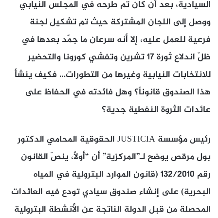
السيادية، بعد أن كان تم طرحه في المجلس النيابي
ووصل إلى اللجان المشتركة حيث تم تشكيل لجنة
فرعية للعمل عليه، إلا أنه سرعان ما جمّد بعدها في
ظلّ اندلاع ثورة 17 تشرين وتفشي كورونا والتحضير
للانتخابات النيابية وغيرها من التطورات… فكيف ينشأ
هذا الصندوق قانوناً؟ وهل فائدته في الحفاظ على
عائدات الثروة النفطية جدية؟
رئيس مؤسسة JUSTICIA الحقوقية المحامي الدكتور
بول مرقص يوضح لـ”المركزية” أن “أولاً، ينصّ القانون
رقم 132/2010 (قانون الموارد البترولية في المياه
البحرية) على إنشاء صندوق سيادي تودع فيه العائدات
المحصلة من قبل الدولة الناتجة عن الأنشطة البترولية