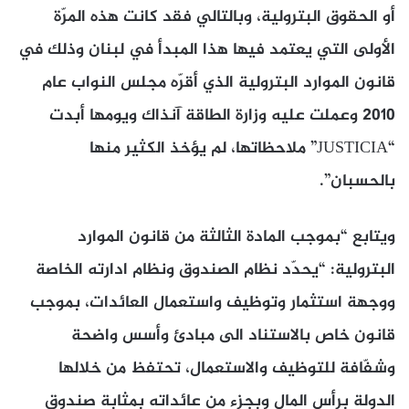
أو الحقوق البترولية، وبالتالي فقد كانت هذه المرّة
الأولى التي يعتمد فيها هذا المبدأ في لبنان وذلك في
قانون الموارد البترولية الذي أقرّه مجلس النواب عام
2010 وعملت عليه وزارة الطاقة آنذاك ويومها أبدت
“JUSTICIA” ملاحظاتها، لم يؤخذ الكثير منها
بالحسبان”.
ويتابع “بموجب المادة الثالثة من قانون الموارد
البترولية: “يحدّد نظام الصندوق ونظام ادارته الخاصة
ووجهة استثمار وتوظيف واستعمال العائدات، بموجب
قانون خاص بالاستناد الى مبادئ وأسس واضحة
وشفّافة للتوظيف والاستعمال، تحتفظ من خلالها
الدولة برأس المال وبجزء من عائداته بمثابة صندوق