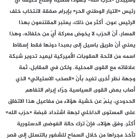
وسيبذل «حزب الله» جهوداً مضنية لإقناع حليفه أي
رئيس «التيار الوطني الحر» بإبرام صفقة لانتخاب خلف
الرئيس عون. أكثر من ذلك، يعتبر المقتنعون بهذا
المسار، أنّ الحزب لا يخوض معركة أيّ من حلفائه، وهذا
يعني أنّ طريق باسيل إلى بعبدا دونها فقط إسقاط
اسمه من لائحة العقوبات الأميركية ليعيد تدوير شبكة
علاقاته مع القوى المحلية. ولكن في المقابل، ثمة
وجهة نظر أخرى تفيد بأنّ «الصخب الاستيائي» الذي
أصاب بعض القوى السياسية جرّاء إبرام التفاهم
الحدودي، ينمّ عن خشية هؤلاء من مفاعيل هذا الاتفاق
على المستوى الداخلي لجهة اشتداد قبضة «حزب الله»
أكثر. وفق هؤلاء، فإنّ ترك حالة الفوضى الدستورية
تأخذ مجراها من خلال السماح للشغور بالتسلل إلى قصر