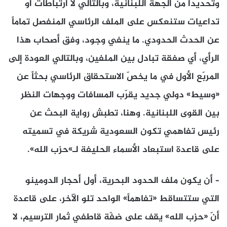
وتحديداً من الجهة اللبنانية، وبالتالي لا ارتباطات أو
تداعيات ستنعكس على الملف الرئاسي المنفصل تماماً
عن الحدث الحدودي. ما ينفي وجود، وفق أصحاب هذا
الرأي، أي صفقة تبادل بين الملفين، وبالتالي العودة إلى
المربّع الأول في ما يخصّ الاستحقاق الرئاسي بحثاً عن
«وسيط» دولي جديد يقرّب المسافات ووجهات النظر
بين القوى اللبنانية. وهنا، تطبش رواية البحث عن
رئيس تفاهمي تكون السعودية شريكة في تسميته
على قاعدة استبعاد الأسماء الحليفة لـ»حزب الله».
– أن يكون ملف الحدود البحرية، أول أحجار الدومينو
التي ستتساقط «تفاهماً» الواحد تلو الآخر، على قاعدة
أنّ «حزب الله» يقف على ضفّة قاطفي ثمار الترسيم، لا