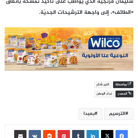
سليمان فرنجية الذي يواظب على تأكيد تمسّكه باتفاق
«الطائف»، إلى واجهة الترشيحات الجديّة.
بواسطة
كلير شكر
المصدر
نداء الوطن
الترسيم
بعبدا
لينكدإن
بينتيريست
مشاركة عبر البريد