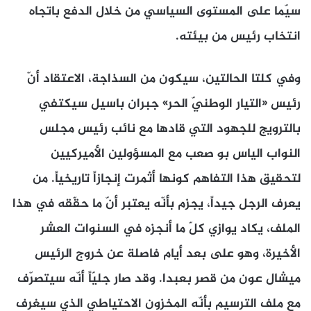
سيّما على المستوى السياسي من خلال الدفع باتجاه
انتخاب رئيس من بيئته.
وفي كلتا الحالتين، سيكون من السذاجة، الاعتقاد أنّ
رئيس «التيار الوطنيّ الحر» جبران باسيل سيكتفي
بالترويج للجهود التي قادها مع نائب رئيس مجلس
النواب الياس بو صعب مع المسؤولين الأميركيين
لتحقيق هذا التفاهم كونها أثمرت إنجازاً تاريخياً. من
يعرف الرجل جيداً، يجزم بأنّه يعتبر أنّ ما حقّقه في هذا
الملف، يكاد يوازي كلّ ما أنجزه في السنوات العشر
الأخيرة، وهو على بعد أيام فاصلة عن خروج الرئيس
ميشال عون من قصر بعبدا. وقد صار جليّاً أنّه سيتصرّف
مع ملف الترسيم بأنّه المخزون الاحتياطي الذي سيغرف