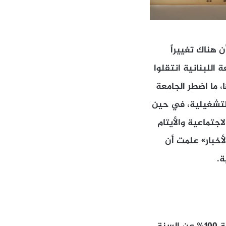
ن هناك تغييراً
 اللبنانية انتقلوا
، ما اضطر الجامعة
التشغيلية، في حين
اجتماعية والأيتام
افة إلى تقسيط الرسوم على 8 دفعات. «الأخبار» علمت أن
ة.