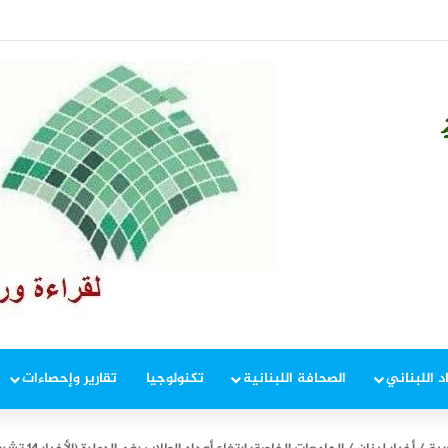
يران أبوظبي» للنمو 28% في النصف الأول
د اللبناني
الصحافة اللبنانية
تكنولوجيا
تقارير وإحصاءات