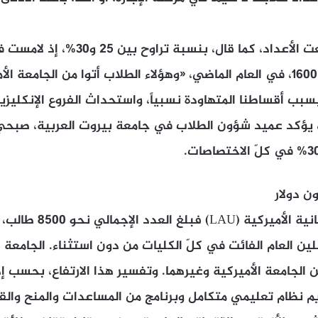
في اليسوعية، ارتفعت الأعداد، كما قال، ب
الـ2200 بعدما كانت 1600، في العام الماضي، «وهؤلاء الطلاب أتوا من الجامع
، بسبب أقساطنا المتهاودة نسبياً، واستحداث الفروع الإنكليز
، يؤكد عميد شؤون الطلاب في جامعة بيروت العربية، صبحي 
أما في الجامعة اللبنانية 
ين العام الفائت في كلّ الكليات من دون استثناء. الجامعة 
ن الجامعة الأميركية وغيرهما. وتفسير هذا الارتفاع، بحسب إد
م نظام تعليمي متكامل وبرنامج من المساعدات والمنح والق