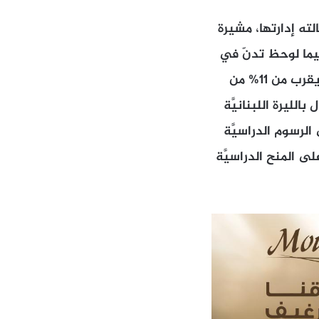
يزة (NDU) ارتفع أكثر من 40%. هذا ما قالته إدارتها، مشيرة
يما لوحظ تدنّ في
أعداد طلاب الهندسة المدنيَّة. استقبلت الجامعة من طلاب الجامعة اللبنانيَة ما يقرب من 11% من
الليرة اللبنانيَّة
لرسوم الدراسيَّة
منخفض جداً، كما يحصل أكثر من 50% منهم على المنح الدراسيَّة