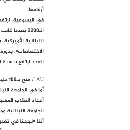
أرقامها.
اللبنانية الأميركية
الاختصاصات». بدوره
العدد ارتفع بنسبة 30% في كلّ الاختصاصات.
LAU: منح بـ100 مليون دولار
أعداد الطلاب المسجل
الجامعة اللبنانية وم
أننا «نجحنا في تقدي