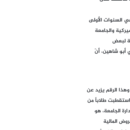
نسبة تراوح بين 25 و30%، إذ لامست في السنوات الأولى
ة الأميركية والجامعة
ية لبعض
أبو شاهين، أنّ
الأميركية (LAU) فبلغ العدد الإجمالي نحو 8500 طالب، وهذا الرقم يزيد عن
استقطبت طلاباً من
ارة الجامعة، هو
روض المالية