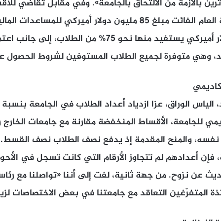
ثرين بالأزمة من الالتحاق بالجامعة». وفي مقابل تقاضي للأ
دولار، رصدت الجامعة العام الفائت مبلغ 85 مليون دولار أميركي للم
العام 100 مليون دولار أميركي يستفيد منها نحو 75% من الط
د، وهي متوفرة لجميع الطلاب المستوفين لشروط الحصول ع
أكاديمي
يمي للجامعة، الأقساط المنخفضة مقارنة مع جامعات الخارج و
نفسه، والمنح المقدمة إذ يدفع نصف الطلاب نصف القسط. أم
، فإن أعدادهم لم تتجاوز الأرقام التي كانت تسجل في الأحوا
ديث عن نزوح. من جهة ثانية، لفت إلى أننا «تواصلنا مع رئاسة
ة المتفرّغين التعاقد مع جامعتنا في بعض الاختصاصات لزي