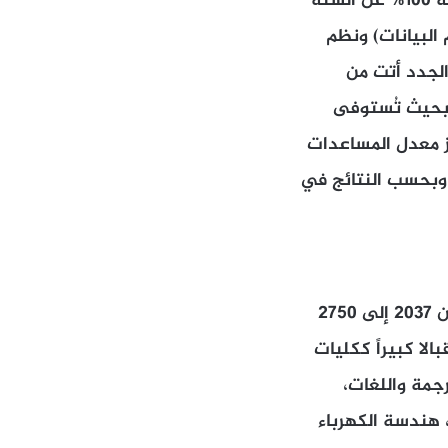
إدارة جامعة العلوم والآداب اللبنانية USAL لفتت إلى أن عدد طلابها ازداد بنسبة 100% عن السنة
 البيانات) ونظم
الجدد أتت من
، بحيث تُستوفى
ة، وارتفعت نسبتها عن السنة الماضية 30%. يتجاوز معدل المساعدات
عة وبحسب النتائج في
في جامعة المعارف، ارتفع العدد من خريف2021 ـ 2022 إلى خريف 2022 ـ2023 من 2037 إلى 2750
ات إقبالا كبيراً ككليات
رجمة واللغات،
، هندسة الكهرباء