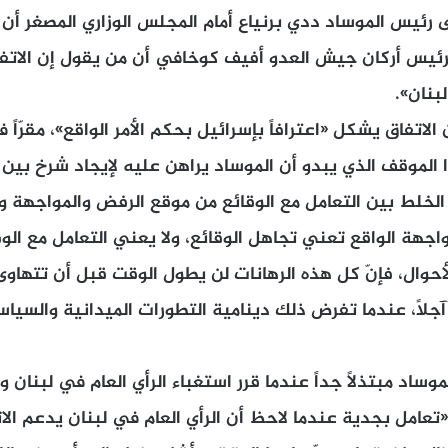
 رئيس الموساد ددي برنياع أمام المجلس الوزاري المصغر أن ا
 رئيس أركان جيش العدو أفيف كوخافي أن من يقول إن الاتفاق
بنان».
الاتفاق يشكل «اعترافاً بإسرائيل بحكم الأمر الواقع»، مقرّا
الموقف الذي يبدو أن الموساد يراهن عليه لإيجاد شرخ بين ا
د الخلط بين التعامل مع الوقائع من موقع الرفض والمواجهة 
واجهة الواقع تعني تجاهل الوقائع، ولا يعني التعامل مع الوق
حوال، فإنّ كل هذه الرهانات لن يطول الوقت قبل أن تتهاو
 آجلاً، عندما تفرض ذلك دينامية التطورات الميدانية والسيا
ساد مبتذلاً جداً عندما قرر استغباء الرأي العام في لبنان 
تعامل بجدية عندما لاحظ أن الرأي العام في لبنان يدعم الاتف