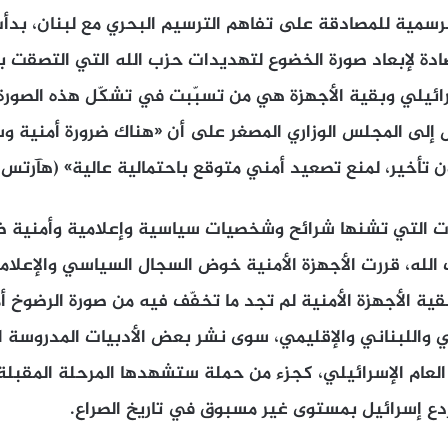
الرسمية للمصادقة على تفاهم الترسيم البحري مع لبنان، بدأت 
ادة لإبعاد صورة الخضوع لتهديدات حزب الله التي التصقت ب
سرائيلي وبقية الأجهزة هي من تسبّبت في تشكّل هذه الصو
 إلى المجلس الوزاري المصغر على أن «هناك ضرورة أمنية و
خير، لمنع تصعيد أمني متوقع باحتمالية عالية» (هآرتس 7/10/2022).
 التي تشنها شرائح وشخصيات سياسية وإعلامية وأمنية ضد
 الله، قررت الأجهزة الأمنية خوض السجال السياسي والإعلا
قية الأجهزة الأمنية لم تجد ما تخفّف فيه من صورة الرضوخ أ
يلي واللبناني والإقليمي، سوى نشر بعض الأدبيات المدروسة
ي العام الإسرائيلي، كجزء من حملة ستشهدها المرحلة المقبلة
دع إسرائيل بمستوى غير مسبوق في تاريخ الصراع.