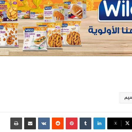
سيم
لينكدإن
بينتيريست
مشاركة عبر البريد
طباعة
X