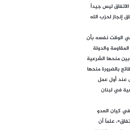
لاتفاق ليس جيداً
 إنجاز لحزب الله
ً في الوقت نفسه بأن
لمقاومة والدولة
وبين منحها الشرعية
ائع بالضرورة منحها
ى عند أول عمل
سية في لبنان
وفي كيان العدو
اق»، علماً أن