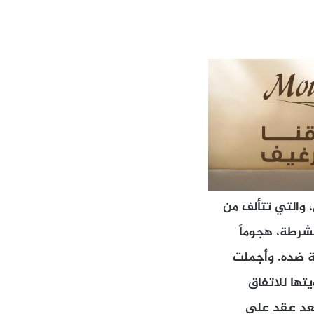
 والتي تتألف من
الشرطة، هجوماً
ة ضده. وأجملت
تها للاتفاق
 بعد عقد على