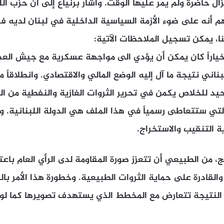
ال حاضرة ولم يمرّ عليها الوقت. وأشار برنياع إلى أن حزب الله
هم أنه على ضوء الأزمة السياسية الداخلية في لبنان لديه 
نا، يمكن تسجيل الملاحظات الآتية:
خياراً كان يمكن أن يؤدي الى مواجهة عسكرية مع جيش العد
اني نتيجة ما آل إليه الوضع المالي والاقتصادي. وانطلاقاً م
يد للخلاص يكمن في تحرير الثروات الغازية والنفطية من ال
لتي ستتعاطى رسمياً في هذا الملف هي الدولة اللبنانية. 
ة التنقيب والاستخراج.
 من الطبيعي أن تتعزز صورة المقاومة لدى الرأي العام باعتب
القادرة على حماية الثروات الطبيعية. وخطورة هذا الأمر با
 النتيجة تتعارض مع المخطط الذي يستهدف تصويرها كما لو