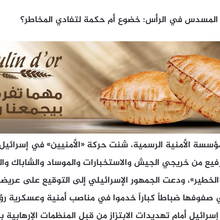
المسدس في الرأس: خضوع أم حكمة لتفادي المخاطر؟
مؤسسة الأمنية الرسمية، شنت حركة «الأمنيين» في إسرائيل،
60 ضابط رفيع من خريجي الجيش والاستخبارات والموساد والشاباك و
«الخطير»، ودعت الجمهور الإسرائيلي إلى التوقيع على عريض
 صفوفها ضباطاً كباراً خدموا في مناصب أمنية وعسكرية رؤي
إسرائيل أمام تهديدات الابتزاز من قبل المنظمات الإرهابية