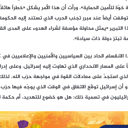
خوّة لتأمين الحماية». ورأت أن هذا الأمر يشكل «خطراً هائلاً
وتوقفت أيضاً عند مبرر تجنب الحرب الذي تستند إليه الحكوم
ذا التبرير «يمثل محاولة مؤسفة لشراء الهدوء على المدى ال
 تبتز دولة ذات سيادة».
ا الانقسام الحاد بين السياسيين والأمنيين والإعلاميين في
اً على المسار الانحداري الذي تهاوت إليه إسرائيل، وعلى إدرا
 الذي استجدّ على معادلات القوة في مواجهة حزب الله. لذلك،
أن إسرائيل توقّع الاتفاق في الوقت الذي يوجّه فيها حزب
رائيليون في تسمية ذلك: هل هو خضوع للتهديد، أم حكمة لت