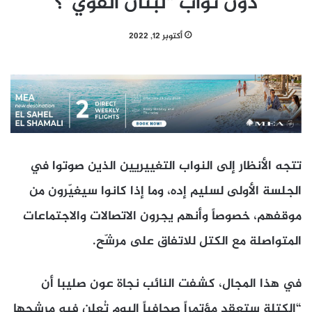
دون نواب “لبنان القوي”؟
أكتوبر 12, 2022
تتجه الأنظار إلى النواب التغييريين الذين صوتوا في
الجلسة الأولى لسليم إده، وما إذا كانوا سيغيّرون من
موقفهم، خصوصاً وأنهم يجرون الاتصالات والاجتماعات
المتواصلة مع الكتل للاتفاق على مرشّح.
في هذا المجال، كشفت النائب نجاة عون صليبا أن
“الكتلة ستعقد مؤتمراً صحافياً اليوم تُعلن فيه مرشحها