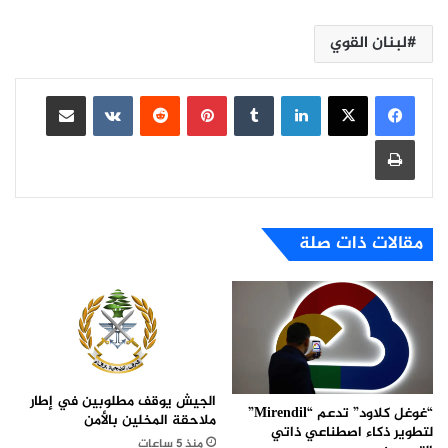
لبنان القوي
لينكدإن
بينتيريست
مشاركة عبر البريد
طباعة
مقالات ذات صلة
الجيش يوقف مطلوبين في إطار
“غوغل كلاود” تدعم “Mirendil”
ملاحقة المخلين بالأمن
لتطوير ذكاء اصطناعي ذاتي
منذ 5 ساعات