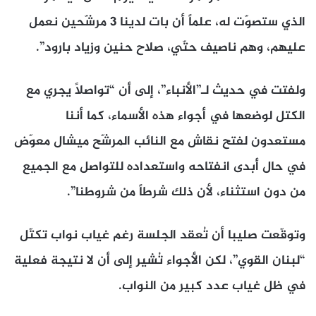
الذي ستصوّت له، علماً أن بات لدينا 3 مرشّحين نعمل
عليهم، وهم ناصيف حتّي، صلاح حنين وزياد بارود”.
ولفتت في حديث لـ”الأنباء”، إلى أن “تواصلاً يجري مع
الكتل لوضعها في أجواء هذه الأسماء، كما أننا
مستعدون لفتح نقاش مع النائب المرشّح ميشال معوّض
في حال أبدى انفتاحه واستعداده للتواصل مع الجميع
من دون استثناء، لأن ذلك شرطاً من شروطنا”.
وتوقّعت صليبا أن تُعقد الجلسة رغم غياب نواب تكتّل
“لبنان القوي”، لكن الأجواء تُشير إلى أن لا نتيجة فعلية
في ظل غياب عدد كبير من النواب.