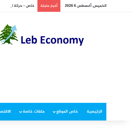
الخميس, أغسطس 6 2026
خاص – حركة المطار تتراجع 30% في حزيران و9% في تموز… والإنفاق السياحي يبقى علام
أخبار عاجلة
الرئيسية
خاص الموقع
ملفات خاصة
الاقتصا