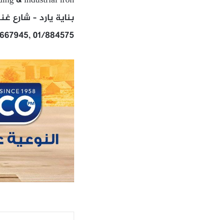
ing & industrial iron
بناية يارد – شارع غن
/667945, 01/884575