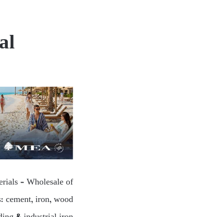
al
erials – Wholesale of
s: cement, iron, wood…