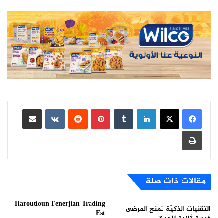
لينكدإن
بينتيريست
مشاركة عبر البريد
طباعة
مقالات ذات صلة
Haroutioun Fenerjian Trading
التقنيات الذكيّة تمنح المرضى
Est