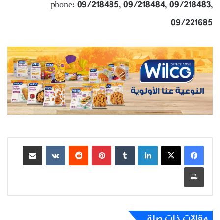
phone: 09/218485, 09/218484, 09/218483,
09/221685
لينكدإن
بينتيريست
مشاركة عبر البريد
طباعة
مقالات ذات صلة