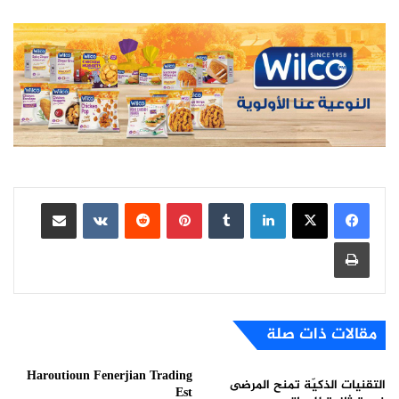
لينكدإن
بينتيريست
مشاركة عبر البريد
طباعة
مقالات ذات صلة
Haroutioun Fenerjian Trading
التقنيات الذكيّة تمنح المرضى
Est