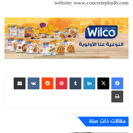
website: www.concretepluslb.com
لينكدإن
بينتيريست
مشاركة عبر البريد
طباعة
مقالات ذات صلة