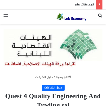
المحروقات على خط التقلّبات… البنزين يتراجع والمازوت يرتفع
بحث عن
الق
الرئيسية
/
دليل الشركات
دليل الشركات
Quest 4 Quality Engineering And
Trading sal