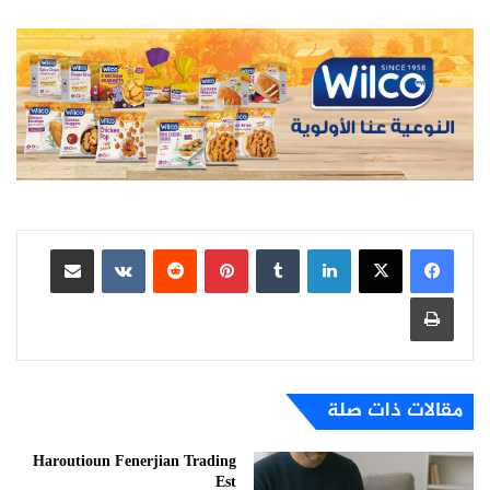
لينكدإن
بينتيريست
مشاركة عبر البريد
طباعة
مقالات ذات صلة
Haroutioun Fenerjian Trading
Est