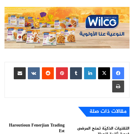
لينكدإن
بينتيريست
مشاركة عبر البريد
طباعة
مقالات ذات صلة
Haroutioun Fenerjian Trading
التقنيات الذكيّة تمنح المرضى
Est