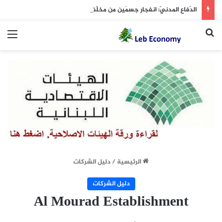
الدّفاع المدنيّ: انفجار جسمَين من مخلّفات الحرب وتضرّر بعض العتاد
بحث عن
الق
الرئيسية
/
دليل الشركات
دليل الشركات
Al Mourad Establishment