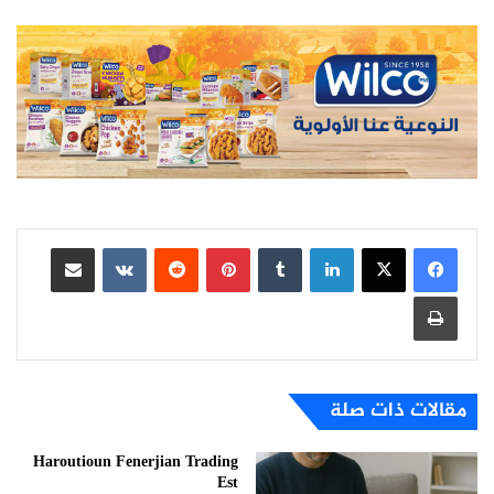
لينكدإن
بينتيريست
مشاركة عبر البريد
طباعة
مقالات ذات صلة
Haroutioun Fenerjian Trading
Est