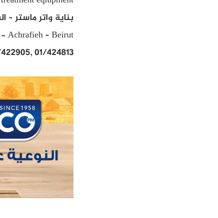
 treatment eqiupment
بناية واتر ماستر – 
.- Achrafieh – Beirut
/422905, 01/424813