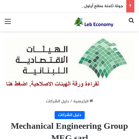
جولة ثامنة مطلع أيلول… و”3 أيام من الأخذ والردّ من دون نتائج حاسمة”! (الجمهورية 7 آب)
بحث عن
الق
الرئيسية
/
دليل الشركات
دليل الشركات
Mechanical Engineering Group
MEG sarl