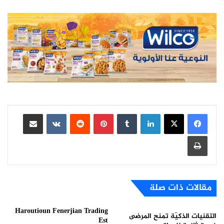
لينكدإن
بينتيريست
مشاركة عبر البريد
طباعة
مقالات ذات صلة
Haroutioun Fenerjian Trading
التقنيات الذكيّة تمنح المرضى
Est