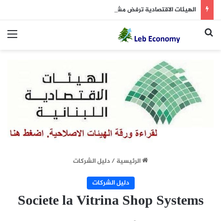
الهيئات الاقتصادية ترفض مشروع رسوم النفايات وتدعو إلى سحبه: غير منطقية وتزيد الإنكماش الإجتماعي والإقتصادي.. والدولة لديها بدائل لزيادة الإيرادات
بحث عن
الق
الرئيسية
/
دليل الشركات
دليل الشركات
Societe la Vitrina Shop Systems