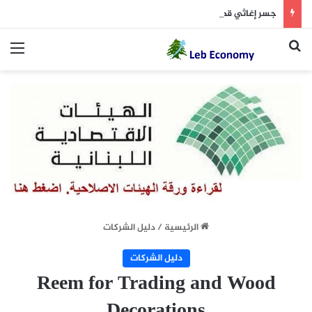
جسر إغاثي قطري – سعودي في الجنوب ينتظر موافقة واشنطن
بحث عن
الق
الرئيسية
/
دليل الشركات
دليل الشركات
Reem for Trading and Wood
Decorations