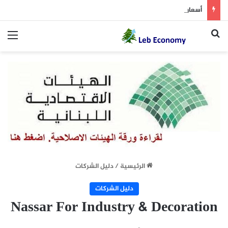
أسعار النفط تسجل خسارة متتالية للأسبوع الثاني.. وبرنت يتداول دون 84 دولاراً
بحث عن
الق
الرئيسية
/
دليل الشركات
دليل الشركات
Nassar For Industry & Decoration