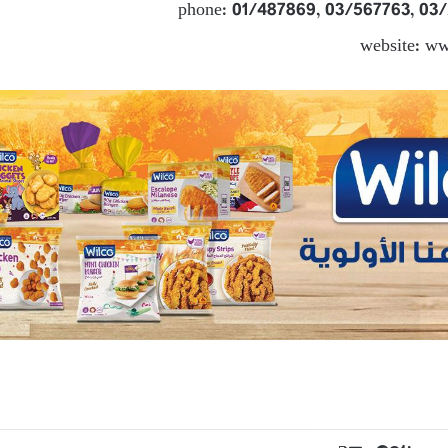
phone: 01/487869, 03/567763, 03
website: w