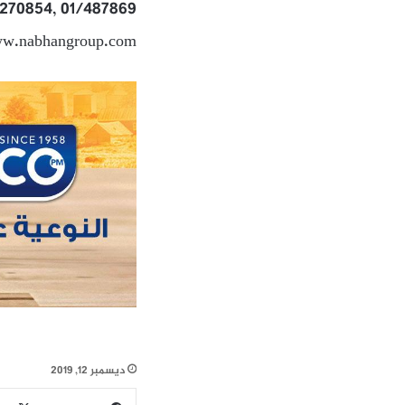
/270854, 01/487869
ww.nabhangroup.com
ديسمبر 12, 2019