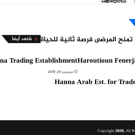
طباعة
مشاركة
لينكدإن
بينتيريست
عبر
البريد
ة تمنح المرضى فرصة ثانية للحياة
إغلاق
شاهد أيضاً
na Trading Establishment
Haroutioun Fenerj
ديسمبر 24, 2019
Hanna Arab Est. for Trad