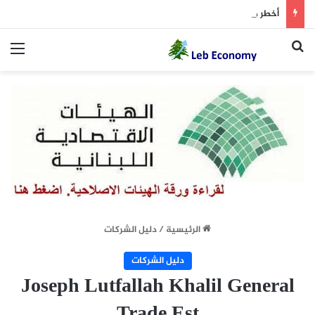
أخطر ما دار داخل غرفة المفاوضات
بحث عن
الق
الرئيسية
/
دليل الشركات
دليل الشركات
Joseph Lutfallah Khalil General
Trade Est