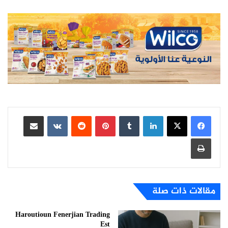
لينكدإن
بينتيريست
مشاركة عبر البريد
طباعة
مقالات ذات صلة
Haroutioun Fenerjian Trading
Est