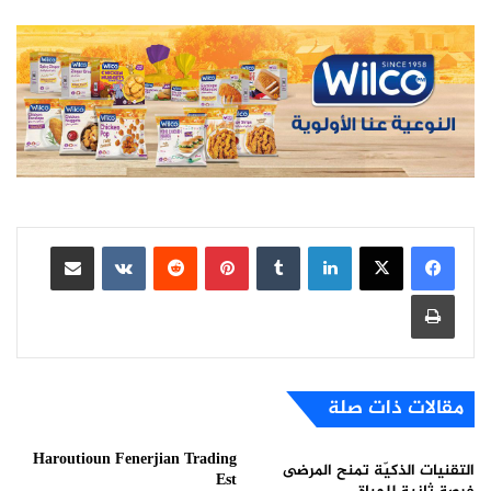
لينكدإن
بينتيريست
مشاركة عبر البريد
طباعة
مقالات ذات صلة
Haroutioun Fenerjian Trading
التقنيات الذكيّة تمنح المرضى
Est