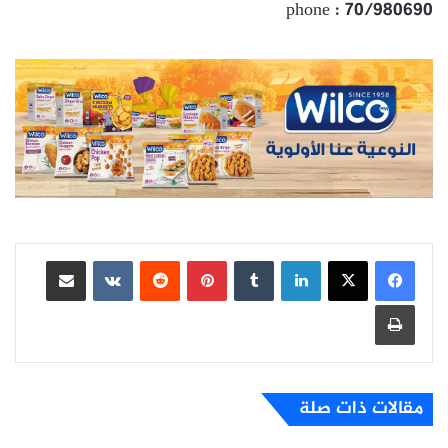
phone : 70/980690
لينكدإن
بينتيريست
مشاركة عبر البريد
طباعة
مقالات ذات صلة