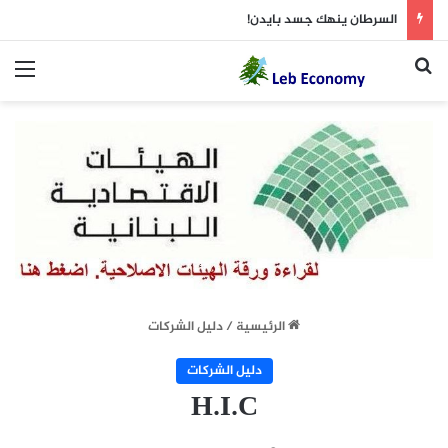
السرطان ينهك جسد بايدن!
بحث عن
الق
الرئيسية
/
دليل الشركات
دليل الشركات
H.I.C