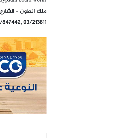
Gypsum board works
ملك انطون – الشارع ا
/847442, 03/213811