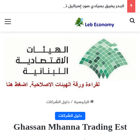
البحر يضيق بصيّادي صور: إسرائيل تحاصر حركتهم ورزقهم( الأخبار 8 آب)
بحث عن
الق
الرئيسية
/
دليل الشركات
دليل الشركات
Ghassan Mhanna Trading Est