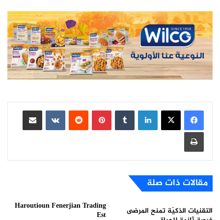
لينكدإن
بينتيريست
مشاركة عبر البريد
طباعة
مقالات ذات صلة
Haroutioun Fenerjian Trading
التقنيات الذكيّة تمنح المرضى
Est