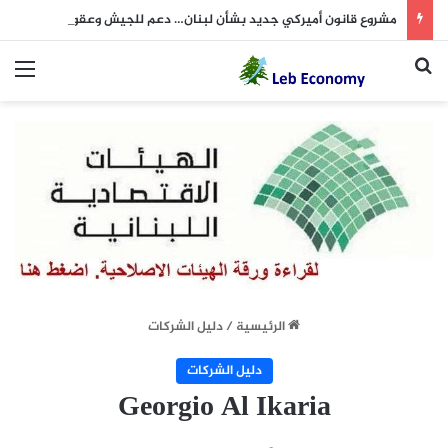
مشروع قانون أميركي جديد بشأن لبنان… دعم للجيش وعقوبات على داعمي “حزب الله”
بحث عن
الق
الرئيسية
/
دليل الشركات
دليل الشركات
Georgio Al Ikaria