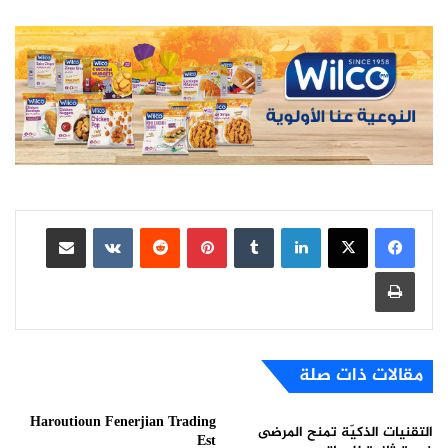
لينكدإن
بينتيريست
مشاركة عبر البريد
طباعة
مقالات ذات صلة
Haroutioun Fenerjian Trading
التقنيات الذكيّة تمنح المرضى
Est