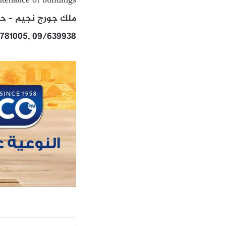
tenance of buildings
ملك جورج نجيم – حي
/781005, 09/639938