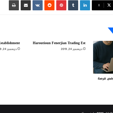
لينكدإن
بينتيريست
مشاركة عبر البريد
طباعة
X
stablishment
Haroutioun Fenerjian Trading Est
ديسمبر 24, 2019
ديسمبر 24, 2019
مرضى فرصة