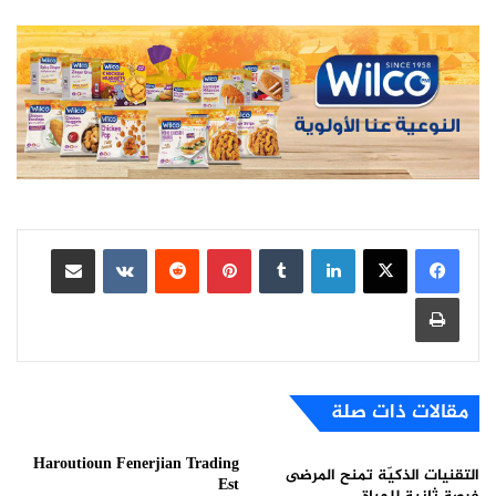
لينكدإن
بينتيريست
مشاركة عبر البريد
طباعة
مقالات ذات صلة
Haroutioun Fenerjian Trading
التقنيات الذكيّة تمنح المرضى
Est