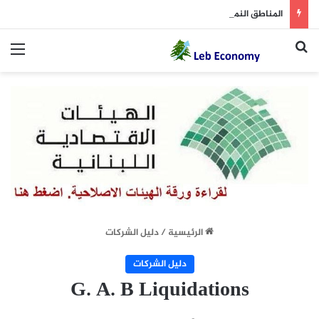
المناطق النموذجية تختبر قدرة لبنان وإسرائيل على منع الحرب القادمة (نداء الوطن 7 آب)
بحث عن
الق
الرئيسية
/
دليل الشركات
دليل الشركات
G. A. B Liquidations