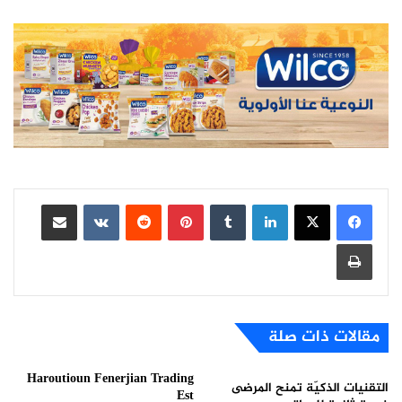
لينكدإن
بينتيريست
مشاركة عبر البريد
طباعة
مقالات ذات صلة
Haroutioun Fenerjian Trading
التقنيات الذكيّة تمنح المرضى
Est