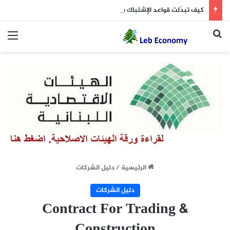
كيف تبدّلت قواعد الإشتباك بين إسرائيل و”الحزب”؟
بحث عن
الق
الرئيسية
/
دليل الشركات
دليل الشركات
Contract For Trading &
Construction