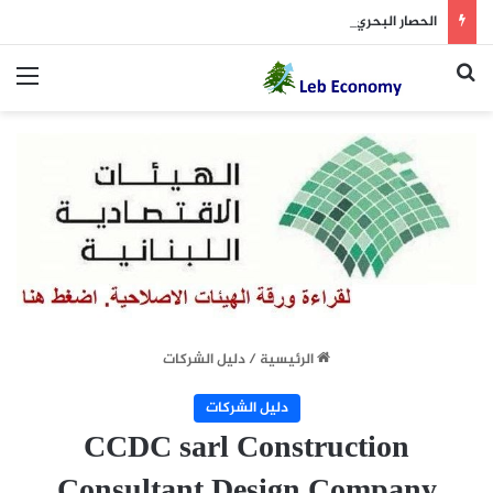
الحصار البحري مقابل هرمز… شروط متبادلة بين واشنطن وطهران
بحث عن
الق
الرئيسية
/
دليل الشركات
دليل الشركات
CCDC sarl Construction
Consultant Design Company