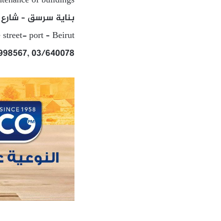
tenance of buildings
بناية سرسق – شارع ع
treet- port – Beirut
998567, 03/640078