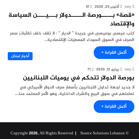
tony
أكتوبر 25, 2020
51
«قصة» بـــــورصة الـــــدولار بـــيــــن السياسة
والإقتصاد
كتب عيسى بوعيسى في جريدة ” الديار ” : لا تقف خلف تقلّبات سعر
الصرف في السوق السوداء المعطياتُ الإقتصادية…
أكمل القراءة »
أخبار لبنان
tony
يوليو 12, 2020
71
بورصة الدولار تتحكم في يوميات اللبنانيين
لا جديد لجهة تداول اللبنانيين بأسعار صرف الدولار الأميركي في
تعاملهم في سوق البيع والشراء الداخلية، وهو الأمر المعتمد منذ…
أكمل القراءة »
Source Solutions Lebanon
© Copyright 2026, All Rights Reserved |