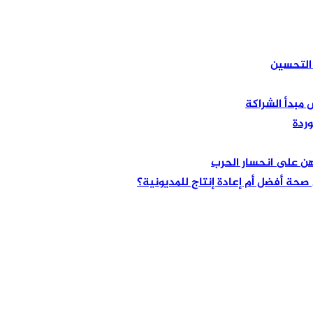
 مبدأ الشراكة
هن على انحسار الحرب