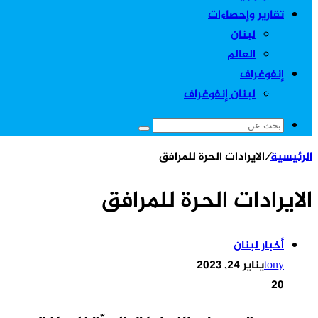
تقارير وإحصاءات
لبنان
العالم
إنفوغراف
لبنان إنفوغراف
بحث
عن
الرئيسية
/
الايرادات الحرة للمرافق
الايرادات الحرة للمرافق
أخبار لبنان
tony
يناير 24, 2023
20