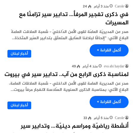
Carole
منذ 3 أيام
24
في ذكرى تفجير المرفأ… تدابير سير تزامنًا مع
المسيرات
صدر عن المديريّة العامّة لقوى الأمن الدّاخليّ – شعبة العلاقت العامةّ
البلاغ الآتي: “إلحاقًا لبلاغنا السّابق المتعلّق بتدابير السّير المتّخذة…
أكمل القراءة »
أخبار لبنان
eva abi haydar
منذ 4 أيام
49
لمناسبة ذكرى الرابع من آب.. تدابير سير في بيروت
صدر عن المديرية العامة لقوى الأمن الداخلي – شعبة العلاقات العامة،
البلاغ الآتي: بمناسبة الذكرى السنوية السّادسة لانفجار مرفأ بيروت…
أكمل القراءة »
أخبار لبنان
Carole
منذ 5 أيام
33
أنشطة رياضيّة ومراسم دينيّة… وتدابير سير