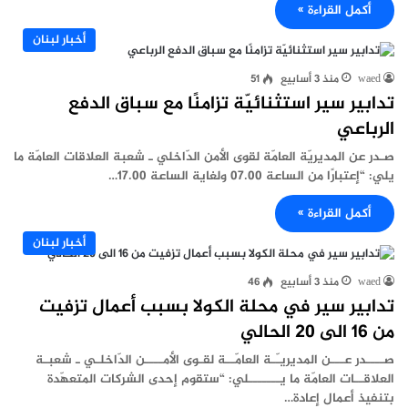
أكمل القراءة »
أخبار لبنان
waed
منذ 3 أسابيع
51
تدابير سير استثنائيّة تزامنًا مع سباق الدفع
الرباعي
صـدر عن المديريّة العامّة لقوى الأمن الدّاخلي ـ شعبة العلاقات العامّة ما
يلي: “إعتبارًا من الساعة 07.00 ولغاية الساعة 17.00…
أكمل القراءة »
أخبار لبنان
waed
منذ 3 أسابيع
46
تدابير سير في محلة الكولا بسبب أعمال تزفيت
من 16 الى 20 الحالي
صــــدر عـــن المديريـّـة العامّــة لقـوى الأمــــن الدّاخلـي ـ شعبـة
العلاقــات العامّة ما يـــــــلي: “ستقوم إحدى الشركات المتعهّدة
بتنفيذ أعمال إعادة…