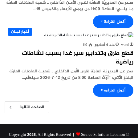
صـدر عن المديريّة العامّة لقـوى الأمـن الدّاخلي ـ شعبة العلاقات العامّة
مـا يلــي: السّاعة 11:00 من يومَي الأربعاء والخميس 15…
أكمل القراءة »
أخبار لبنان
waed
منذ 4 أسابيع
110
قطع طرق وتتدابير سير غدا بسبب نشاطات
رياضية
صدر عن المديريّة العامّة لقوى الأمن الدّاخلي ـ شعبـة العلاقات العامّة
البلاغ الآتي: “أوّلًا: الساعة 8.00 من تاريخ 12-7-2026 سينظّم…
أكمل القراءة »
الصفحة التالية
Source Solutions Lebanon
© Copyright 2026, All Rights Reserved |