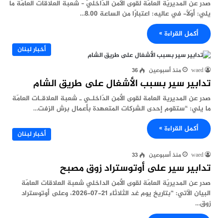
صدر عن المديريّة العامّة لقوى الأمن الدّاخليّ – شعبة العلاقات العامّة ما
يلي: أوّلًا- في عاليه: اعتبارًا من الساعة 8.00…
أكمل القراءة »
أخبار لبنان
waed
منذ أسبوعين
36
تدابير سير بسبب الأشغال على طريق الشام
صدر عن المديرية العامة لقوى الأمن الدّاخلـي ـ شعبة العلاقـات العامّة
ما يلي: “ستقوم إحدى الشركات المتعهدة بأعمال برش الزفت…
أكمل القراءة »
أخبار لبنان
waed
منذ أسبوعين
33
تدابير سير على أوتوستراد زوق مصبح
صدر عن المديريّة العامّة لقوى الأمن الداخلي شعبة العلاقات العامّة
البيان الآتي: “بتاريخ يوم غد الثلاثاء 21-07-2026، وعلى أوتوستراد
زوق…