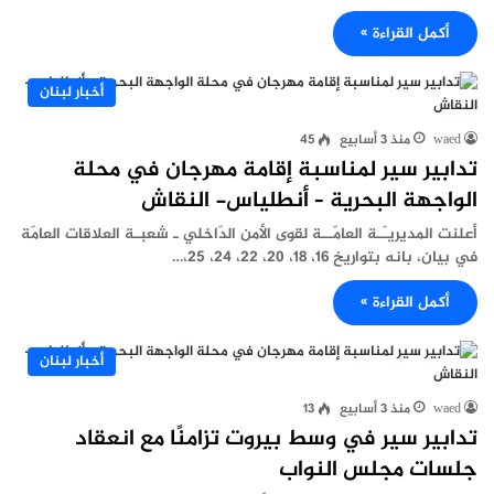
أكمل القراءة »
أخبار لبنان
waed
منذ 3 أسابيع
45
تدابير سير لمناسبة إقامة مهرجان في محلة
الواجهة البحرية – أنطلياس- النقاش
أعلنت المديريـّـة العامّــة لقوى الأمن الدّاخلي ـ شعبـة العلاقات العامّة
في بيان، بانه بتواريخ 16، 18، 20، 22، 24، 25،…
أكمل القراءة »
أخبار لبنان
waed
منذ 3 أسابيع
13
تدابير سير في وسط بيروت تزامنًا مع انعقاد
جلسات مجلس النواب