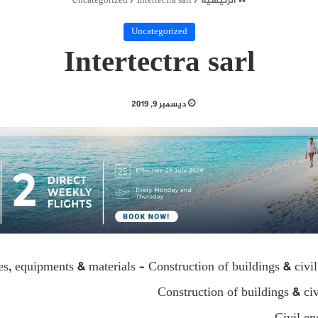
الرئيسية
/
Intertectra sarl
/
Uncategorized
Uncategorized
Intertectra sarl
ديسمبر 9, 2019
ies, equipments & materials – Construction of buildings & civi
Construction of buildings & ci