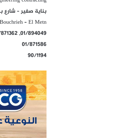
gineering contracting
بناية صفير – شارع بر
 Bouchrieh – El Metn
01/894049, 01/871362
01/871586
90/1194