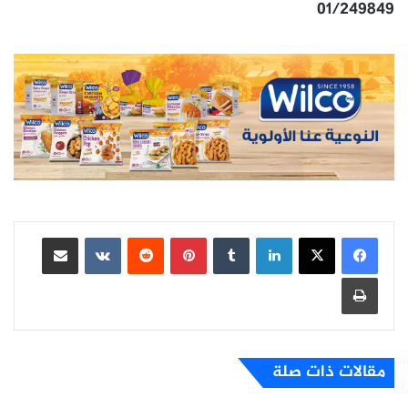
01/249849
لينكدإن
بينتيريست
مشاركة عبر البريد
طباعة
مقالات ذات صلة