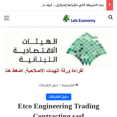
بعد الخريطة التي نشرتها إسرائيل… كيف علّق “الحزب”؟
بحث عن
الق
الرئيسية
/
دليل الشركات
دليل الشركات
Etco Engineering Trading
Contracting sarl