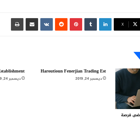
لينكدإن
بينتيريست
مشاركة عبر البريد
طباعة
X
stablishment
Haroutioun Fenerjian Trading Est
ديسمبر 24, 2019
ديسمبر 24, 2019
مرضى فرصة